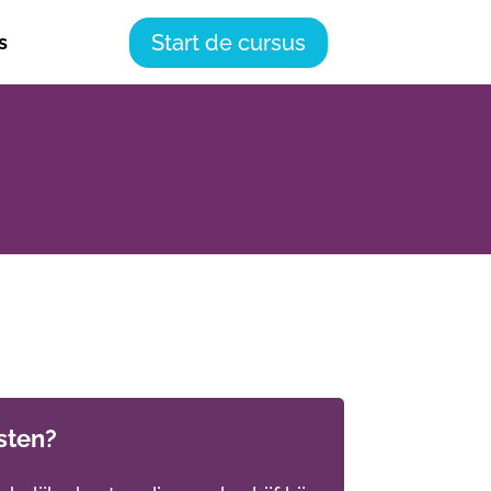
Start de cursus
s
osten?