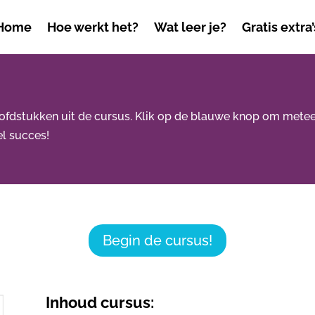
Home
Hoe werkt het?
Wat leer je?
Gratis extra’
oofdstukken uit de cursus. Klik op de blauwe knop om meteen 
l succes!
Begin de cursus!
Inhoud cursus: