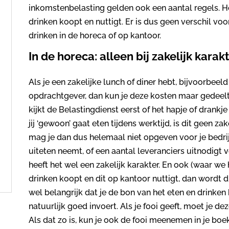
inkomstenbelasting gelden ook een aantal regels. Het
drinken koopt en nuttigt. Er is dus geen verschil vo
drinken in de horeca of op kantoor.
In de horeca: alleen bij zakelijk karak
Als je een zakelijke lunch of diner hebt, bijvoorbeel
opdrachtgever, dan kun je deze kosten maar gedeelte
kijkt de Belastingdienst eerst of het hapje of drankje 
jij ‘gewoon’ gaat eten tijdens werktijd, is dit geen za
mag je dan dus helemaal niet opgeven voor je bedrij
uiteten neemt, of een aantal leveranciers uitnodigt v
heeft het wel een zakelijk karakter. En ook (waar we h
drinken koopt en dit op kantoor nuttigt, dan wordt dit
wel belangrijk dat je de bon van het eten en drinke
natuurlijk goed invoert. Als je fooi geeft, moet je 
Als dat zo is, kun je ook de fooi meenemen in je bo