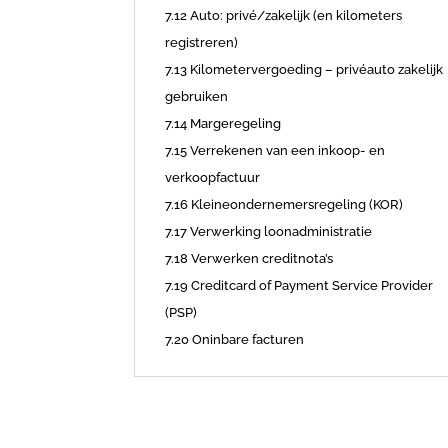
7.12 Auto: privé/zakelijk (en kilometers
registreren)
7.13 Kilometervergoeding – privéauto zakelijk
gebruiken
7.14 Margeregeling
7.15 Verrekenen van een inkoop- en
verkoopfactuur
7.16 Kleineondernemersregeling (KOR)
7.17 Verwerking loonadministratie
7.18 Verwerken creditnota’s
7.19 Creditcard of Payment Service Provider
(PSP)
7.20 Oninbare facturen