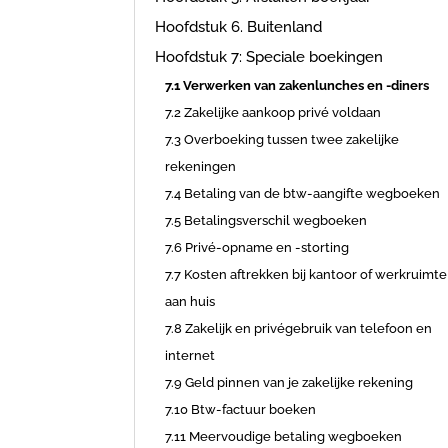
Hoofdstuk 6. Buitenland
Hoofdstuk 7: Speciale boekingen
7.1 Verwerken van zakenlunches en -diners
7.2 Zakelijke aankoop privé voldaan
7.3 Overboeking tussen twee zakelijke
rekeningen
7.4 Betaling van de btw-aangifte wegboeken
7.5 Betalingsverschil wegboeken
7.6 Privé-opname en -storting
7.7 Kosten aftrekken bij kantoor of werkruimte
aan huis
7.8 Zakelijk en privégebruik van telefoon en
internet
7.9 Geld pinnen van je zakelijke rekening
7.10 Btw-factuur boeken
7.11 Meervoudige betaling wegboeken