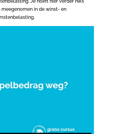
nbelasting. Je hoeft hier verder niks
h meegenomen in de winst- en
omstenbelasting.