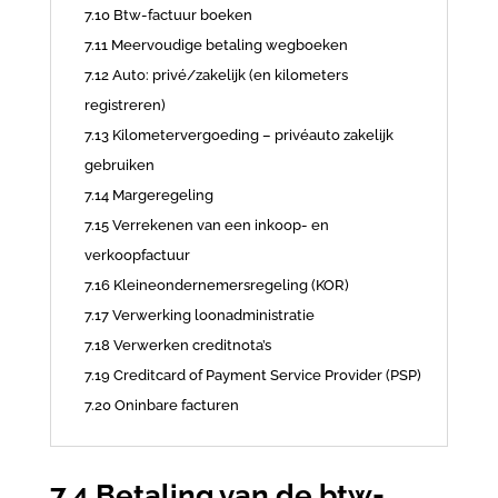
7.10 Btw-factuur boeken
7.11 Meervoudige betaling wegboeken
7.12 Auto: privé/zakelijk (en kilometers
registreren)
7.13 Kilometervergoeding – privéauto zakelijk
gebruiken
7.14 Margeregeling
7.15 Verrekenen van een inkoop- en
verkoopfactuur
7.16 Kleineondernemersregeling (KOR)
7.17 Verwerking loonadministratie
7.18 Verwerken creditnota’s
7.19 Creditcard of Payment Service Provider (PSP)
7.20 Oninbare facturen
7.4 Betaling van de btw-