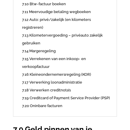
7.10 Btw-factuur boeken
7.11 Meervoudige betaling wegboeken
7.12 Auto: privé/zakelijk (en kilometers
registreren)
7.13 Kilometervergoeding – privéauto zakelijk
gebruiken
7.14 Margeregeling
7.15 Verrekenen van een inkoop- en
verkoopfactuur
7.16 Kleineondernemersregeling (KOR)
7.17 Verwerking loonadministratie
7.18 Verwerken creditnota’s
7.19 Creditcard of Payment Service Provider (PSP)
7.20 Oninbare facturen
7.9 Geld pinnen van je